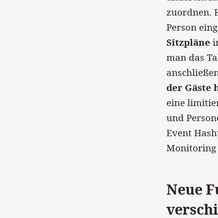
zuordnen. 
Person eing
Sitzpläne
i
man das Ta
anschließen
der Gäste 
eine limiti
und Person
Event Hasht
Monitoring
Neue F
versch