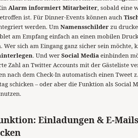
Ein
Alarm informiert Mitarbeiter
, sobald eine 
etroffen ist. Für Dinner-Events können auch
Tisc
ntegriert werden. Um
Namensschilder
zu drucke
blet am Empfang einfach an einen mobilen Druc
. Wer sich am Eingang ganz sicher sein möchte,
hinterlegen
. Und wer
Social Media
einbinden mö
erte Zahl an Twitter Accounts mit der Gästeliste 
en nach dem Check-In automatisch einen Tweet z
ag schicken – oder aber die Funktion als Social 
 nutzen.
unktion: Einladungen & E-Mail
icken