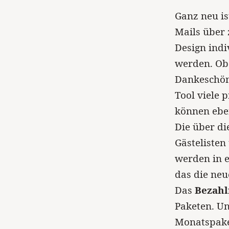
Ganz neu is
Mails über 
Design indi
werden. Ob
Dankeschön 
Tool viele 
können eben
Die über d
Gästeliste
werden in e
das die neu
Das
Bezah
Paketen. Un
Monatspaket