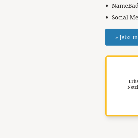
NameBad
Social M
» Jetzt 
Erha
Netzl