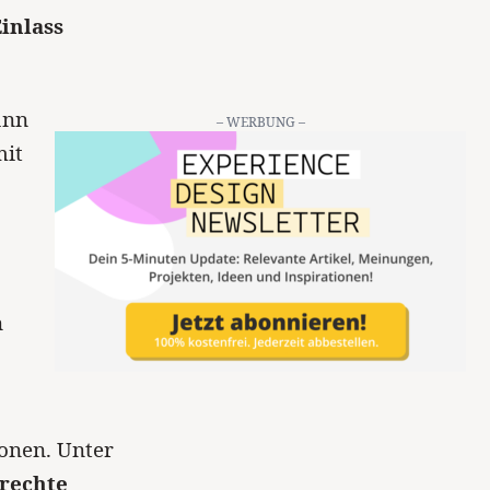
inlass
ann
– WERBUNG –
mit
n
ionen. Unter
srechte