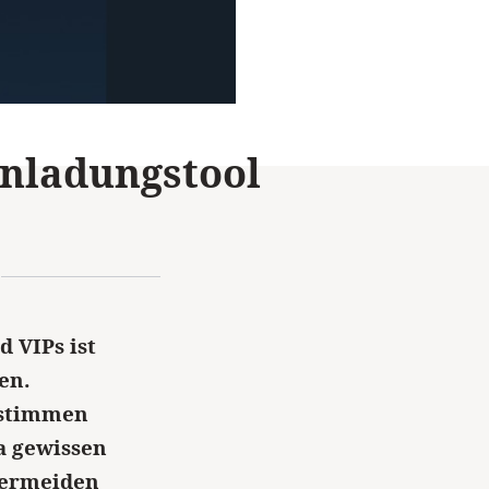
inladungstool
 VIPs ist
en.
bstimmen
a gewissen
vermeiden