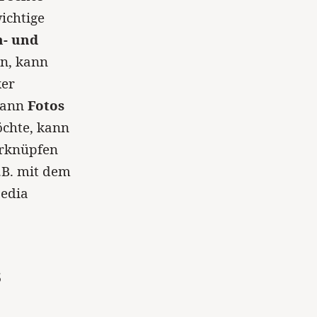
wichtige
h- und
n, kann
ker
 kann
Fotos
chte, kann
verknüpfen
.B. mit dem
Media
s