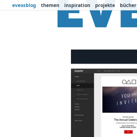
eveosblog
themen
inspiration
projekte
bücher
Themen
Projekte
I
Newsletter