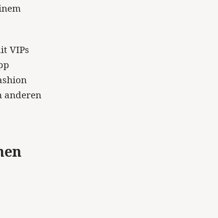
einem
it VIPs
App
ashion
en anderen
nen