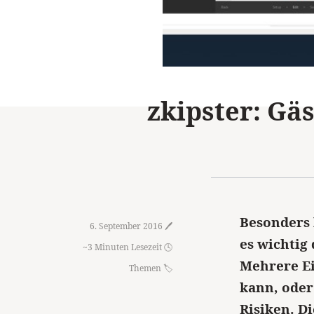
zkipster: Gä
Besonders 
6. September 2016 🖊️
es wichtig
~3 Minuten Lesezeit 🕓
Mehrere Ei
Themen
kann, oder
Risiken. D