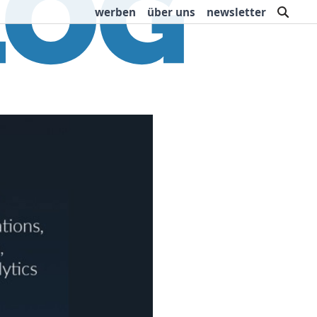
such
werben
über uns
newsletter
rbung
Buchtipps