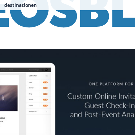
destinationen
nspiration
Destinationen
Über uns
We