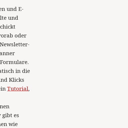
en und E-
lte und
chickt
vorab oder
Newsletter-
Banner
 Formulare.
isch in die
nd Klicks
ein
Tutorial
,
enen
 gibt es
nen wie