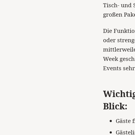
Tisch- und 
großen Pak
Die Funktio
oder streng
mittlerweil
Week gescha
Events sehr
Wichtig
Blick:
Gäste 
Gästel