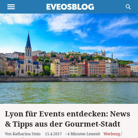
Themen
Projekte
Inspiration
Destinationen
Über uns
Werbung
Buchtipps
Newsletter
Lyon für Events entdecken: News
& Tipps aus der Gourmet-Stadt
Von Katharina Stein
11.4.2017
~4 Minuten Lesezeit
Werbung /