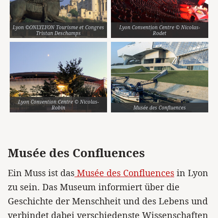
Lyon ©ONLYLYON Tourisme et Congres
Lyon Convention Centre © Nicolas-
Tristan Deschamps
Rodet
Lyon Convention Centre © Nicolas-
Robin
Musée des Confluences
Musée des Confluences
Ein Muss ist das
Musée des Confluences
in Lyon
zu sein. Das Museum informiert über die
Geschichte der Menschheit und des Lebens und
verbindet dabei verschiedenste Wissenschaften