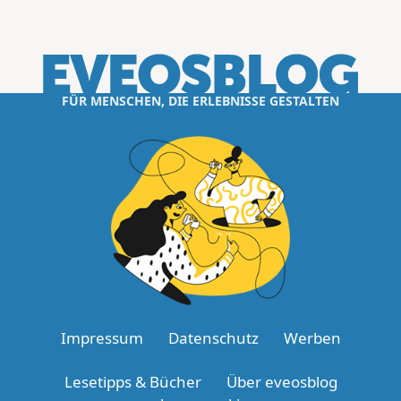
FÜR MENSCHEN, DIE ERLEBNISSE GESTALTEN
Impressum
Datenschutz
Werben
Lesetipps & Bücher
Über eveosblog