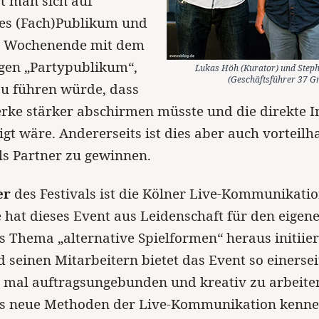
t man sich auf
tes (Fach)Publikum und
s Wochenende mit dem
gen „Partypublikum“,
Lukas Höh (Kurator) und Step
(Geschäftsführer 37 G
zu führen würde, dass
ke stärker abschirmen müsste und die direkte I
igt wäre. Andererseits ist dies aber auch vorteilh
ls Partner zu gewinnen.
er
des Festivals ist die Kölner Live-Kommunikati
 hat dieses Event aus Leidenschaft für den eigene
s Thema „alternative Spielformen“ heraus initiier
 seinen Mitarbeitern bietet das Event so einersei
 mal auftragsungebunden und kreativ zu arbeite
ts neue Methoden der Live-Kommunikation kenne