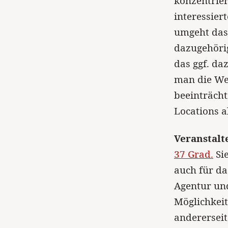
konzentrier
interessier
umgeht da
dazugehöri
das ggf. da
man die Wer
beeinträcht
Locations a
Veranstalt
37 Grad.
Sie
auch für da
Agentur und
Möglichkeit
anderersei