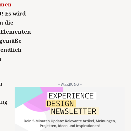
ormen
0! Es wird
m die
n Elementen
tgemäße
 endlich
n
n
– WERBUNG –
ung