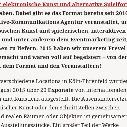
ür elektronische Kunst und alternative Spielf
ben. Dabei gibt es das Format bereits seit 201
Live-Kommunikations Agentur veranstaltet, u
ischen Kunst und spielerischen, interaktive
n und unter anderem dem Eventmarketing zei
nen zu liefern. 2015 haben wir unserem Frevel
emacht und waren voll auf begeistert – von de
 dem Format und den Veranstaltern!
f verschiedene Locations in Köln-Ehrenfeld wurde
ugust 2015 über 20
Exponate
von internationalen
 und Künstlern ausgestellt. Die Auseinandersetz
nischer Kunst oder den Schnittstellen zwischen
und realen Räumen oder Objekten ist gemeinsamer
Ausstellungsstücke. Ein großer Teil der Werke