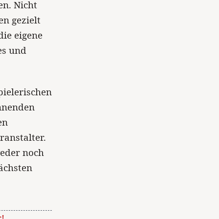
en. Nicht
en gezielt
die eigene
es und
pielerischen
annenden
en
anstalter.
weder noch
nächsten
!