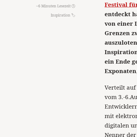
Festival f
~6 Minuten Lesezeit 🕓
entdeckt ha
Inspiration
von einer 
Grenzen zw
auszulote
Inspiratio
ein Ende g
Exponaten,
Verteilt au
vom 3.-6.A
Entwicklern
mit elektro
digitalen 
Nenner der 