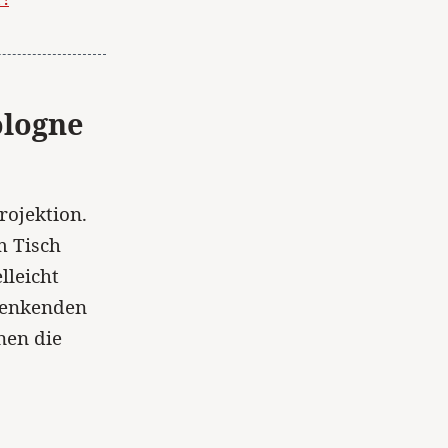
ologne
rojektion.
m Tisch
lleicht
blenkenden
nen die