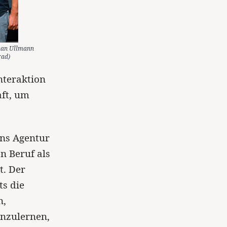
han Ullmann
rad)
nteraktion
aft, um
ons Agentur
n Beruf als
t. Der
ts die
n,
nzulernen,