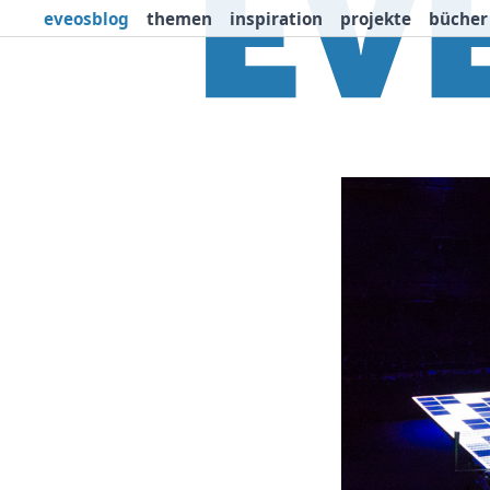
eveosblog
themen
inspiration
projekte
bücher
Themen
Projekte
I
Newsletter