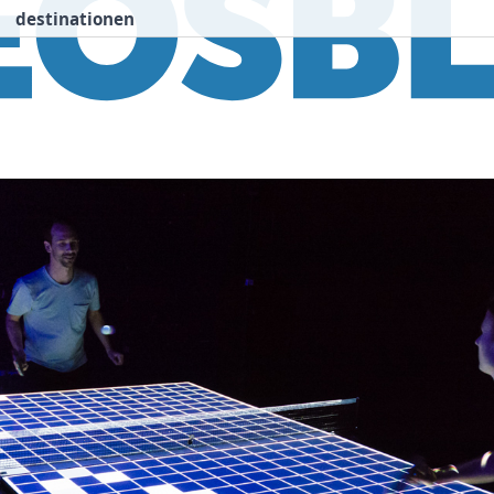
destinationen
nspiration
Destinationen
Über uns
We