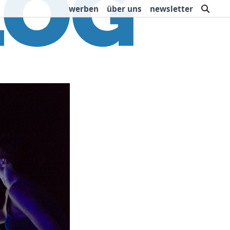
such
werben
über uns
newsletter
rbung
Buchtipps