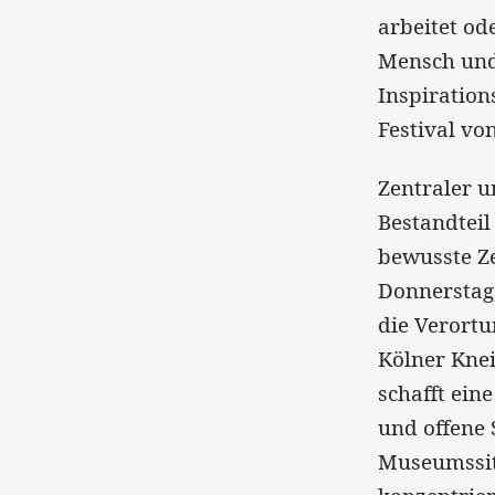
arbeitet od
Mensch und
Inspiration
Festival vo
Zentraler 
Bestandteil
bewusste Z
Donnerstag,
die Verortu
Kölner Knei
schafft ein
und offene 
Museumssitu