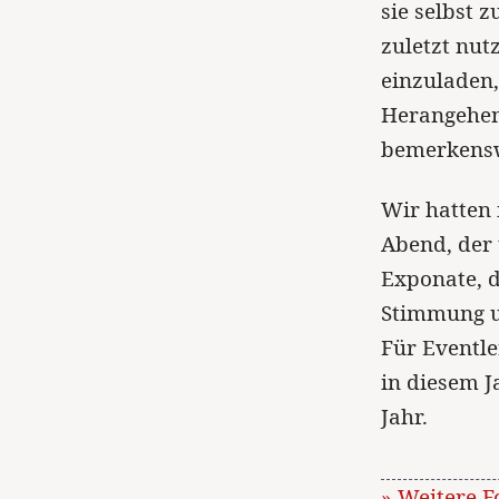
sie selbst 
zuletzt nut
einzuladen,
Herangehens
bemerkensw
Wir hatten 
Abend, der
Exponate, d
Stimmung un
Für Eventle
in diesem J
Jahr.
» Weitere F