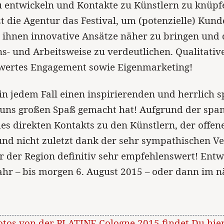
zu entwickeln und Kontakte zu Künstlern zu knüpf
zt die Agentur das Festival, um (potenzielle) Kund
 ihnen innovative Ansätze näher zu bringen und 
- und Arbeitsweise zu verdeutlichen. Qualitativ
ertes Engagement sowie Eigenmarketing!
in jedem Fall einen inspirierenden und herrlich s
 uns großen Spaß gemacht hat! Aufgrund der sp
es direkten Kontakts zu den Künstlern, der offen
d nicht zuletzt dank der sehr sympathischen Ver
r der Region definitiv sehr empfehlenswert! Ent
ahr – bis morgen 6. August 2015 – oder dann im 
otos von der PLATINE Cologne 2015 findet Du hier