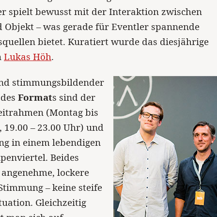
er spielt bewusst mit der Interaktion zwischen
 Objekt – was gerade für Eventler spannende
squellen bietet. Kuratiert wurde das diesjährige
n
Lukas Höh
.
und stimmungsbildender
 des
Format
s sind der
eitrahmen (Montag bis
 19.00 – 23.00 Uhr) und
ng in einem lebendigen
penviertel. Beides
e angenehme, lockere
Stimmung – keine steife
ation. Gleichzeitig