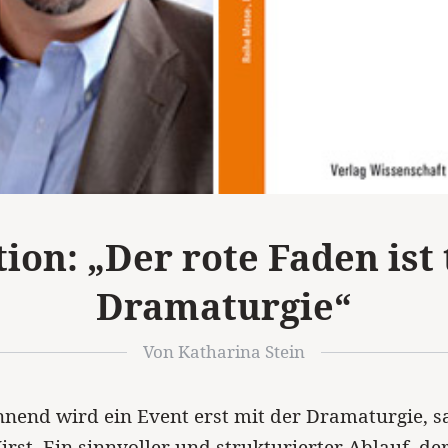
on: „Der rote Faden ist t
Dramaturgie“
Von Katharina Stein
nnend wird ein Event erst mit der Dramaturgie, s
irst. Ein sinnvoller und strukturierter Ablauf, der