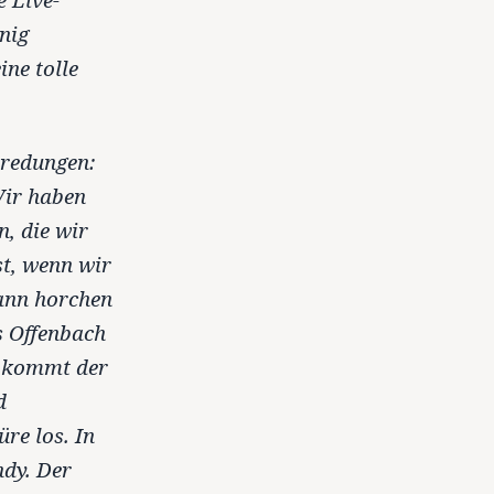
nig
ne tolle
bredungen:
Wir haben
n, die wir
st, wenn wir
Dann horchen
s Offenbach
a kommt der
d
re los. In
ndy. Der