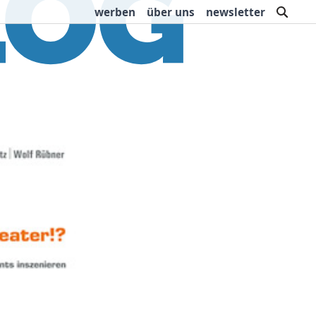
such
werben
über uns
newsletter
rbung
Buchtipps