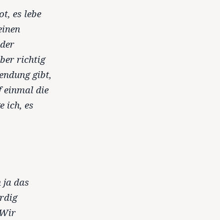
t, es lebe
einen
 der
ber richtig
endung gibt,
 einmal die
 ich, es
 ja das
rdig
 Wir