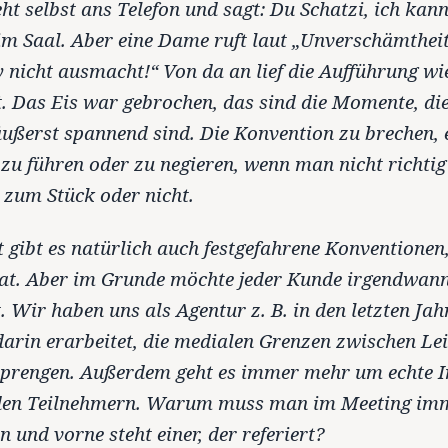
ht selbst ans Telefon und sagt: Du Schatzi, ich kann 
im Saal. Aber eine Dame ruft laut „Unverschämtheit
 nicht ausmacht!“ Von da an lief die Aufführung wi
. Das Eis war gebrochen, das sind die Momente, die 
äußerst spannend sind. Die Konvention zu brechen,
u führen oder zu negieren, wenn man nicht richtig
 zum Stück oder nicht.
 gibt es natürlich auch festgefahrene Konventionen,
hat. Aber im Grunde möchte jeder Kunde irgendwan
. Wir haben uns als Agentur z. B. in den letzten Jah
darin erarbeitet, die medialen Grenzen zwischen L
sprengen. Außerdem geht es immer mehr um echte I
den Teilnehmern. Warum muss man im Meeting imm
n und vorne steht einer, der referiert?