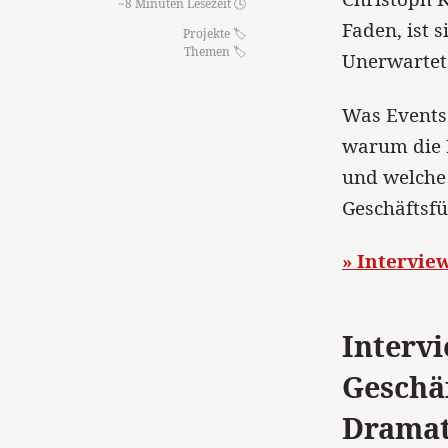
~8 Minuten Lesezeit 🕓
Faden, ist 
Projekte
Themen
Unerwartete
Was Events
warum die 
und welche 
Geschäftsfü
» Intervie
Intervi
Geschä
Dramat