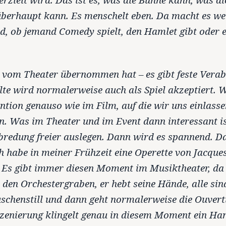
überhaupt kann. Es menschelt eben. Da macht es we
d, ob jemand Comedy spielt, den Hamlet gibt oder ei
vom Theater übernommen hat – es gibt feste Vera
lte wird normalerweise auch als Spiel akzeptiert. 
ntion genauso wie im Film, auf die wir uns einlasse
n. Was im Theater und im Event dann interessant i
bredung freier auslegen. Dann wird es spannend. 
Ich habe in meiner Frühzeit eine Operette von Jacque
. Es gibt immer diesen Moment im Musiktheater, d
n den Orchestergraben, er hebt seine Hände, alle sin
henstill und dann geht normalerweise die Ouvertü
zenierung klingelt genau in diesem Moment ein Ha