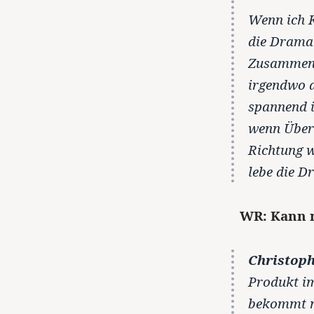
Wenn ich K
die Dramat
Zusammenh
irgendwo a
spannend i
wenn Überr
Richtung w
lebe die D
WR: Kann m
Christoph
Produkt i
bekommt ma