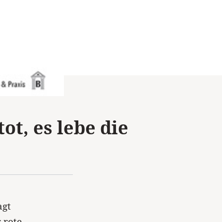
ot, es lebe die
agt
 rote