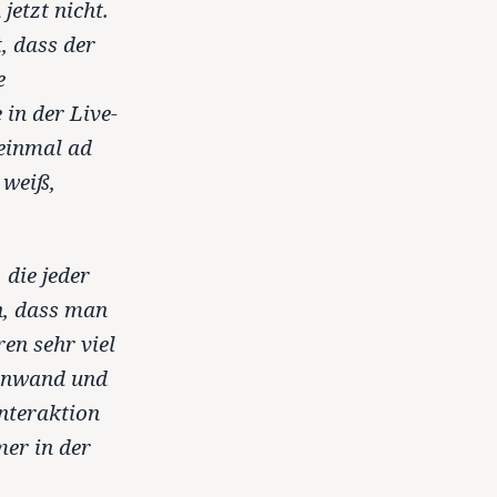
jetzt nicht.
, dass der
e
in der Live-
 einmal ad
 weiß,
 die jeder
n, dass man
ren sehr viel
einwand und
nteraktion
er in der