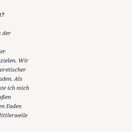
t?
s der
der
zielen. Wir
eoretischer
aden. Als
te ich mich
oßen
en Faden
ittlerweile