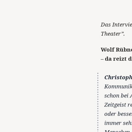
Das Intervi
Theater”.
Wolf Rübne
– da reizt 
Christoph
Kommunika
schon bei 
Zeitgeist 
oder besse
immer sehr
Menschen e