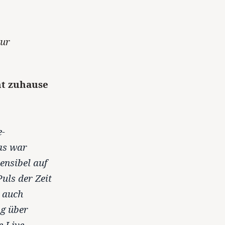
nur
nt zuhause
e-
as war
ensibel auf
uls der Zeit
h auch
g über
e Live-