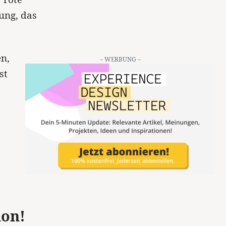
hung, das
n,
– WERBUNG –
st
ion!