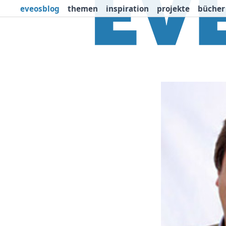
eveosblog
themen
inspiration
projekte
bücher
Themen
Projekte
I
Newsletter