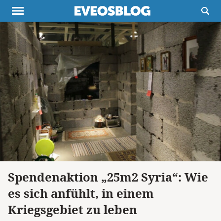
Themen
Projekte
Inspiration
Destinationen
Über uns
Werbung
Buchtipps
Newsletter
Spendenaktion „25m2 Syria“: Wie
es sich anfühlt, in einem
Kriegsgebiet zu leben