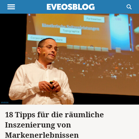
Themen
Projekte
Inspiration
Destinationen
Über uns
Werbung
Buchtipps
Newsletter
18 Tipps für die räumliche
Inszenierung von
Markenerlebnissen