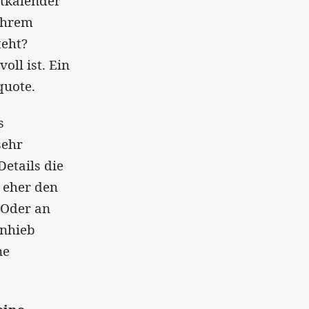
rtkalender
Ihrem
teht?
ll ist. Ein
quote.
s
sehr
etails die
 eher den
. Oder an
Anhieb
ne