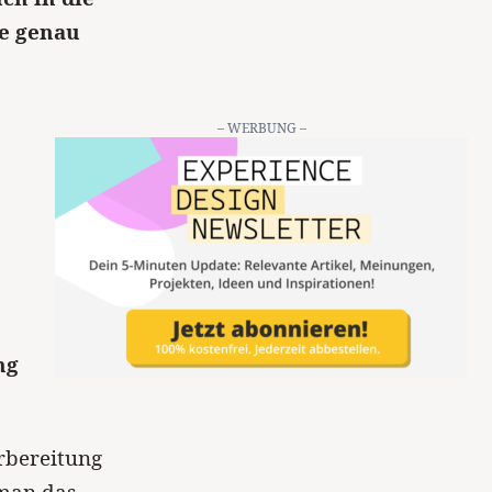
e genau
– WERBUNG –
ng
orbereitung
 man das