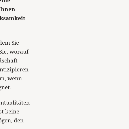
eine
 Ihnen
rksamkeit
em Sie
Sie, worauf
dschaft
ntizipieren
rm, wenn
net.
entualitäten
st keine
ögen, den