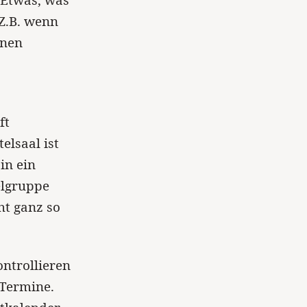
 Etwas, was
 Z.B. wenn
inen
ft
elsaal ist
in ein
ielgruppe
ht ganz so
ontrollieren
-Termine.