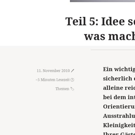
Teil 5: Idee 
was mach
Ein wichti
11. November 2010 🖊️
sicherlich
~5 Minuten Lesezeit 🕓
alleine rei
Themen
bei dem i
Orientieru
Ausstrahlu
Kleinigkei
Ihrer Gäste