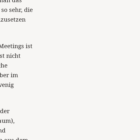
so sehr, die
izusetzen
eetings ist
st nicht
che
aber im
 wenig
 der
Raum),
nd