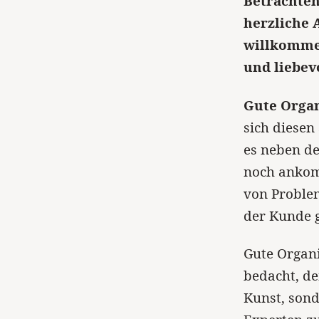
Betrachten
herzliche 
willkommen
und liebevo
Gute Organ
sich diesen
es neben d
noch ankom
von Proble
der Kunde 
Gute Organi
bedacht, de
Kunst, sond