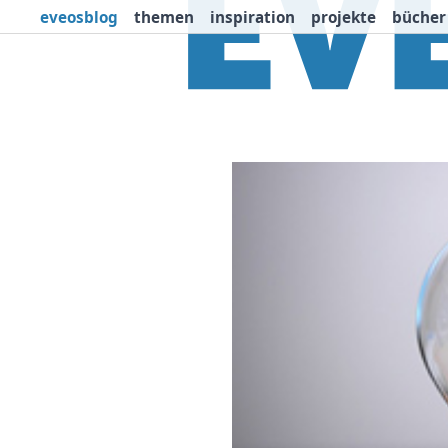
eveosblog
themen
inspiration
projekte
bücher
Themen
Projekte
I
Newsletter