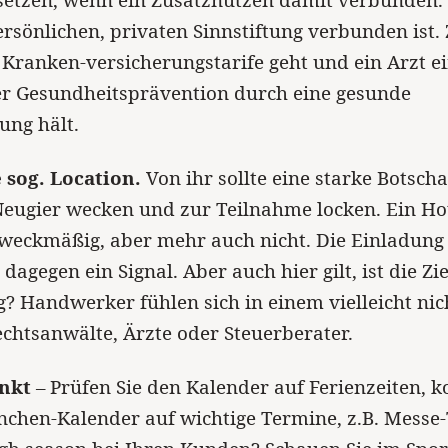
setzen, wenn ein Zusatznutzen damit verbunden.
ersönlichen, privaten Sinnstiftung verbunden ist.
Kranken-versicherungstarife geht und ein Arzt e
er Gesundheitsprävention durch eine gesunde
ung hält.
e sog. Location.
Von ihr sollte eine starke Botscha
eugier wecken und zur Teilnahme locken. Ein Hot
zweckmäßig, aber mehr auch nicht. Die Einladung 
dagegen ein Signal. Aber auch hier gilt, ist die Z
g? Handwerker fühlen sich in einem vielleicht nic
chtsanwälte, Ärzte oder Steuerberater.
nkt
– Prüfen Sie den Kalender auf Ferienzeiten, k
nchen-Kalender auf wichtige Termine, z.B. Messe