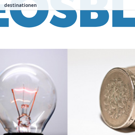
destinationen
nspiration
Destinationen
Über uns
We