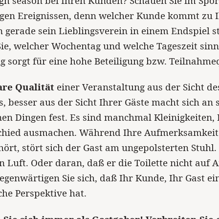
gh season bei Ihren Kunden? Schauen Sie im Spo
igen Ereignissen, denn welcher Kunde kommt zu 
 gerade sein Lieblingsverein in einem Endspiel s
ie, welcher Wochentag und welche Tageszeit sinnvo
g sorgt für eine hohe Beteiligung bzw. Teilnahme
are Qualität
einer Veranstaltung aus der Sicht de
, besser aus der Sicht Ihrer Gäste macht sich an 
en Dingen fest. Es sind manchmal Kleinigkeiten, D
chied ausmachen. Während Ihre Aufmerksamkeit
hört, stört sich der Gast am ungepolsterten Stuhl
en Luft. Oder daran, daß er die Toilette nicht auf 
gegenwärtigen Sie sich, daß Ihr Kunde, Ihr Gast ei
che Perspektive hat.