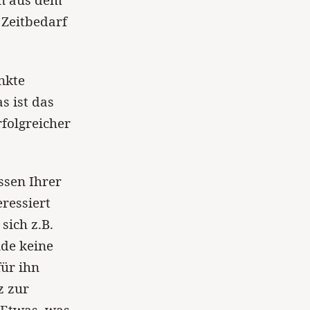
en aus dem
Zeitbedarf
nkte
s ist das
rfolgreicher
ssen Ihrer
ressiert
sich z.B.
de keine
ür ihn
z zur