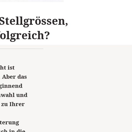
 Stellgrössen,
olgreich?
ht ist
. Aber das
eginnend
nwahl und
 zu Ihrer
sterung
uch in die