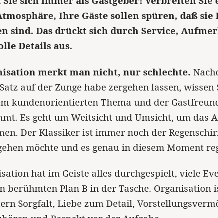
 Sie sich immer als Gastgeber! Verbreiten Sie 
Atmosphäre, Ihre Gäste sollen spüren, daß sie
 sind. Das drückt sich durch Service, Aufme
lle Details aus.
isation merkt man nicht, nur schlechte.
Nachd
 Satz auf der Zunge habe zergehen lassen, wissen 
em kundenorientierten Thema und der Gastfreun
mt. Es geht um Weitsicht und Umsicht, um das A
men. Der Klassiker ist immer noch der Regenschi
gehen möchte und es genau in diesem Moment reg
sation hat im Geiste alles durchgespielt, viele Ev
n berühmten Plan B in der Tasche. Organisation i
ern Sorgfalt, Liebe zum Detail, Vorstellungsverm