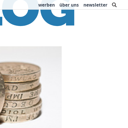
such
werben
über uns
newsletter
rbung
Buchtipps