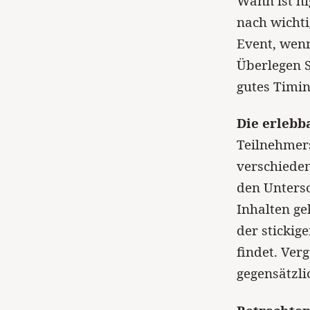
Wann ist hi
nach wicht
Event, wenn
Überlegen S
gutes Timin
Die erlebb
Teilnehmers
verschieden
den Unters
Inhalten ge
der stickig
findet. Ver
gegensätzli