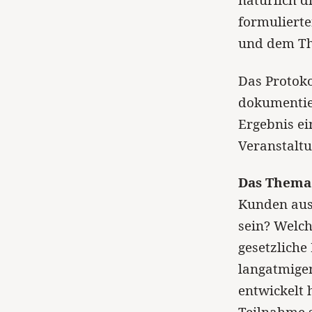
natürlich 
formuliert
und dem Th
Das Protok
dokumentier
Ergebnis ei
Veranstalt
Das Thema 
Kunden ausr
sein? Welch
gesetzlich
langatmigen
entwickelt 