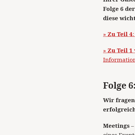
Folge 6 de
diese wich
»
Zu Teil 4
»
Zu Teil 1
Information
Folge 6
Wir fragen
erfolgreic
Meetings
– 
eines Event