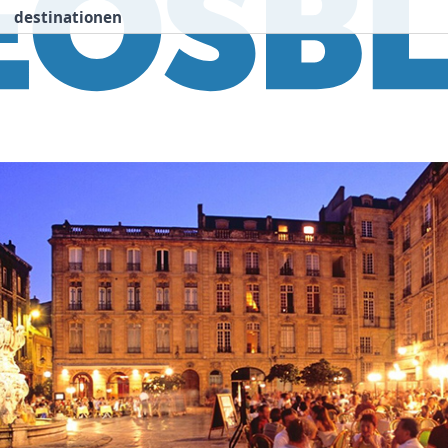
destinationen
nspiration
Destinationen
Über uns
We