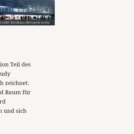
Credit: Bordeaux Metropole Arena
ion Teil des
Rudy
h zeichnet.
end Raum für
ird
n und sich