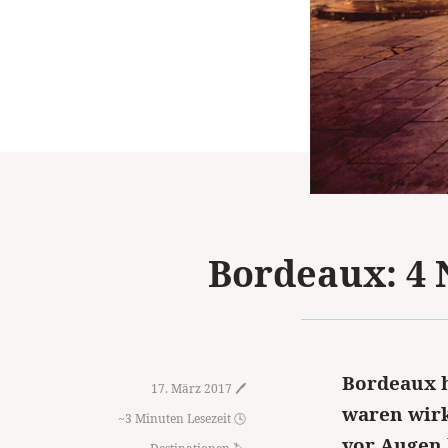
Bordeaux: 4 
Bordeaux h
17. März 2017 🖊️
waren wirkl
~3 Minuten Lesezeit 🕓
vor Augen 