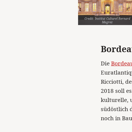
Credit: Institut Culturel Bernard
Magrez
Bordea
Die
Bordea
Euratlanti
Ricciotti, 
2018 soll e
kulturelle,
südöstlich 
noch in Bau