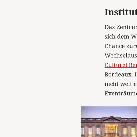
Institu
Das Zentrum
sich dem Wi
Chance zurü
Wechselaus
Culturel B
Bordeaux. I
nicht weit e
Eventräume 