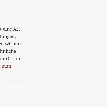
t eine Art
llungen,
en wir nur
öhnliche
er Ort für
l zum