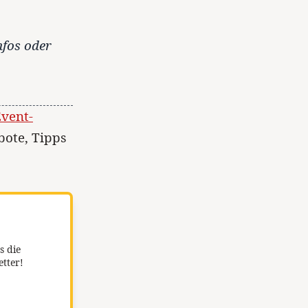
nfos oder
Event-
bote, Tipps
s die
etter!