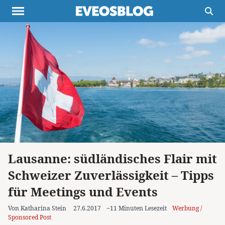
Themen
Projekte
Inspiration
Destinationen
Über uns
Werbung
Buchtipps
Newsletter
Lausanne: südländisches Flair mit
Schweizer Zuverlässigkeit – Tipps
für Meetings und Events
Von Katharina Stein
27.6.2017
~11 Minuten Lesezeit
Werbung /
Sponsored Post