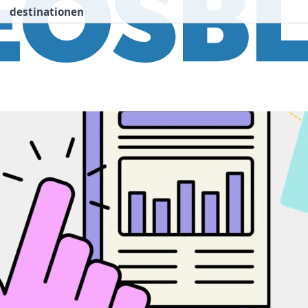
destinationen
nspiration
Destinationen
Über uns
We