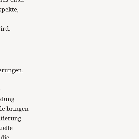
spekte,
ird.
erungen.
e
klung
ile bringen
ntierung
ielle
 die