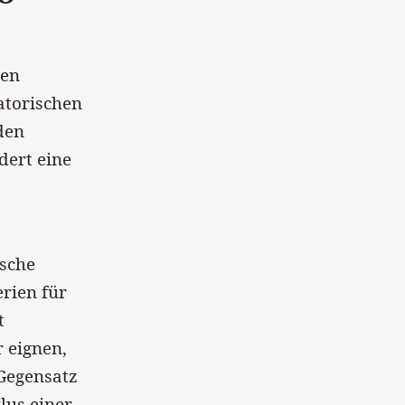
hen
atorischen
den
dert eine
ische
erien für
t
 eignen,
 Gegensatz
lus einer