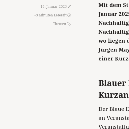
Mit dem St
16. Januar 2025 🖊️
Januar 202
~3 Minuten Lesezeit 🕓
Nachhaltig
Themen
Nachhaltig
wo liegen 
Jürgen Ma
einer Kur
Blauer 
Kurzan
Der Blaue E
an Veransta
Veranstalt