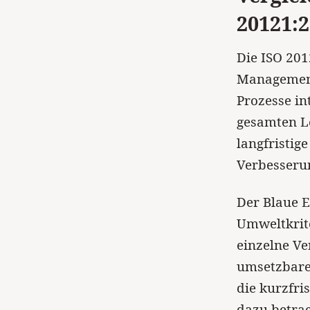
20121:
Die ISO 201
Managementa
Prozesse in
gesamten Le
langfristig
Verbesseru
Der Blaue E
Umweltkrite
einzelne Ve
umsetzbare
die kurzfri
dazu betrac