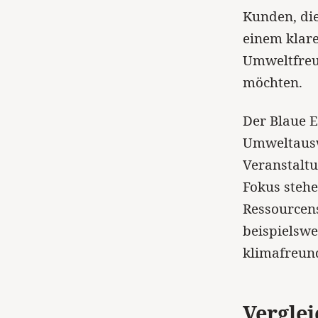
Kunden, di
einem klar
Umweltfreu
möchten.
Der Blaue E
Umweltaus
Veranstalt
Fokus steh
Ressourcen
beispielswe
klimafreund
Verglei