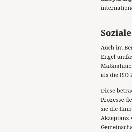
internatio
Soziale
Auch im Ber
Engel umfas
Maßnahmen 
als die ISO
Diese betra
Prozesse d
sie die Ein
Akzeptanz 
Gemeinschaf