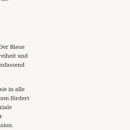
 Der Blaue
reiheit und
umfassend
ie in alle
dem fördert
ziale
r
sion.