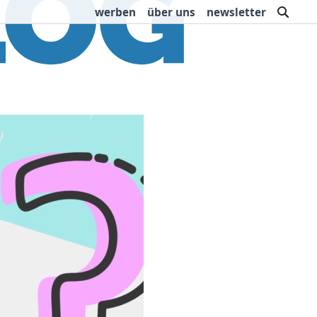
such
werben
über uns
newsletter
rbung
Buchtipps