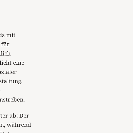
ds mit
 für
lich
icht eine
zialer
taltung.
e
nstreben.
ter ab: Der
en, während