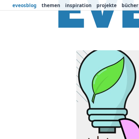
eveosblog
themen
inspiration
projekte
bücher
Themen
Projekte
I
Newsletter