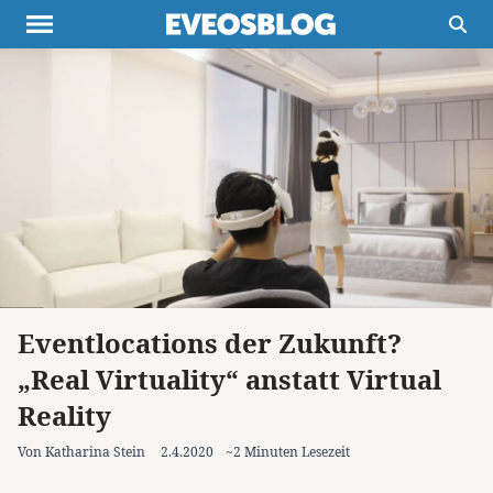
Themen
Projekte
Inspiration
Destinationen
Über uns
Werbung
Buchtipps
Newsletter
Eventlocations der Zukunft?
„Real Virtuality“ anstatt Virtual
Reality
Von Katharina Stein
2.4.2020
~2 Minuten Lesezeit