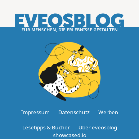
FÜR MENSCHEN, DIE ERLEBNISSE GESTALTEN
Impressum
Datenschutz
Werben
Lesetipps & Bücher
Über eveosblog
showcased.io