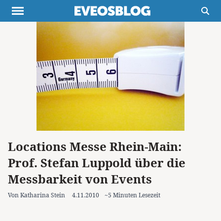
Themen
Projekte
Inspiration
Destinationen
Über uns
Werbung
Buchtipps
Newsletter
Locations Messe Rhein-Main:
Prof. Stefan Luppold über die
Messbarkeit von Events
Von Katharina Stein
4.11.2010
~5 Minuten Lesezeit