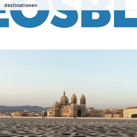
destinationen
nspiration
Destinationen
Über uns
We