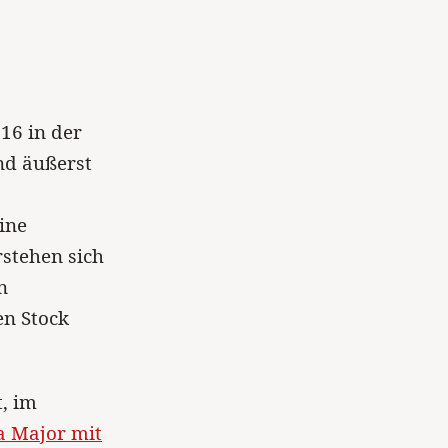
16 in der
nd äußerst
ine
rstehen sich
n
en Stock
t, im
la Major mit