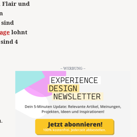
 Flair und
n
 sind
tage
lohnt
sind 4
– WERBUNG –
.