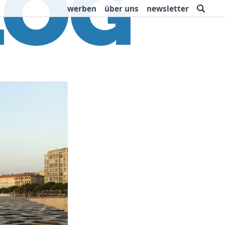
such
werben
über uns
newsletter
rbung
Buchtipps