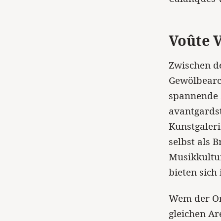
Voûte 
Zwischen d
Gewölbearch
spannende 
avantgardst
Kunstgaleri
selbst als 
Musikkultu
bieten sich
Wem der Ort
gleichen Ar