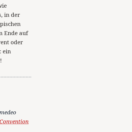
wie
, in der
ypischen
am Ende auf
vent oder
: ein
!
Amedeo
Convention