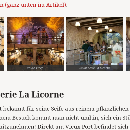
n (ganz unten im Artikel)
.
Voute Virgo
Savonnerie La Licorne
erie La Licorne
st bekannt für seine Seife aus reinem pflanzlichen
inem Besuch kommt man nicht umhin, sich ein Stüc
itzunehmen! Direkt am Vieux Port befindet sich