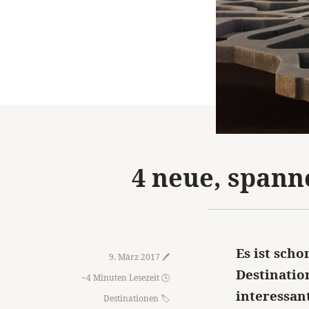
4 neue, spann
Es ist scho
9. März 2017 🖊️
Destinatio
~4 Minuten Lesezeit 🕓
interessan
Destinationen