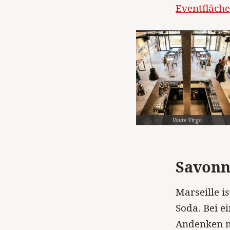
Eventfläche
Voute Virgo
Savonn
Marseille i
Soda. Bei e
Andenken m