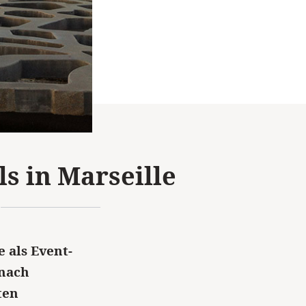
s in Marseille
e als Event-
 nach
ten