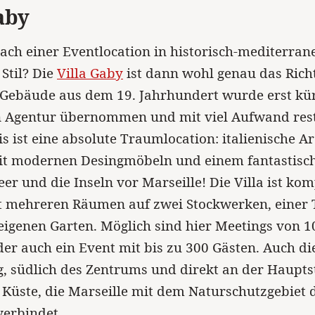
aby
ach einer Eventlocation in historisch-mediterran
Stil? Die
Villa Gaby
ist dann wohl genau das Richt
 Gebäude aus dem 19. Jahrhundert wurde erst kü
n Agentur übernommen und mit viel Aufwand rest
s ist eine absolute Traumlocation: italienische A
it modernen Desingmöbeln und einem fantastisch
er und die Inseln vor Marseille! Die Villa ist kom
t mehreren Räumen auf zwei Stockwerken, einer 
igenen Garten. Möglich sind hier Meetings von 10
er auch ein Event mit bis zu 300 Gästen. Auch die
g, südlich des Zentrums und direkt an der Haupt
 Küste, die Marseille mit dem Naturschutzgebiet 
verbindet.