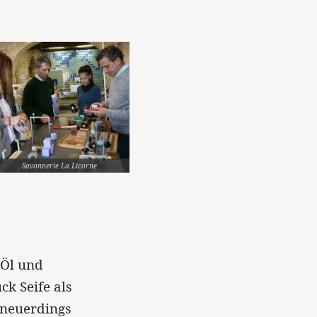
Savonnerie La Licorne
 Öl und
k Seife als
 neuerdings