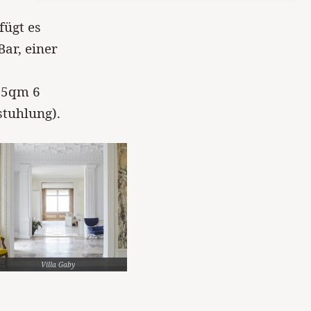
fügt es
ar, einer
395qm 6
stuhlung).
Villa Gaby