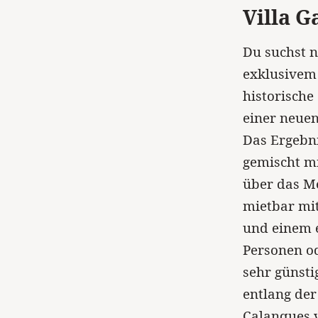
Villa G
Du suchst n
exklusivem 
historische
einer neue
Das Ergebni
gemischt m
über das Me
mietbar mi
und einem e
Personen od
sehr günsti
entlang der
Calanques 