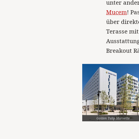
unter ande
Mucem
! Pa
über direkt
Terasse mi
Ausstattung
Breakout Rä
Golden Tulip Marseille