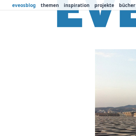
eveosblog
themen
inspiration
projekte
bücher
Themen
Projekte
I
Newsletter