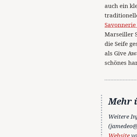
auch ein kl
traditionel
Savonnerie
Marseiller 
die Seife 
als Give Aw
schönes ha
Mehr ü
Weitere In
(jamedeo@
Website
vo