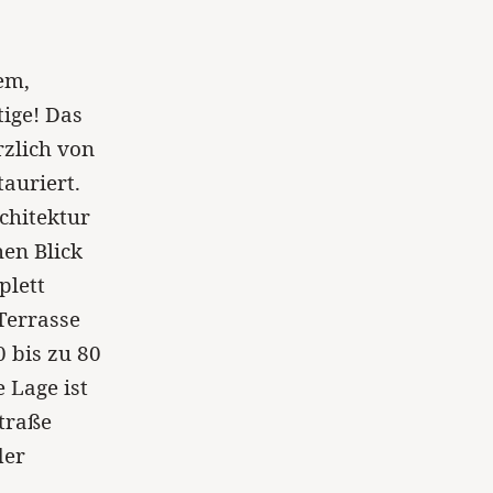
em,
ige! Das
rzlich von
auriert.
rchitektur
en Blick
plett
Terrasse
 bis zu 80
 Lage ist
straße
der