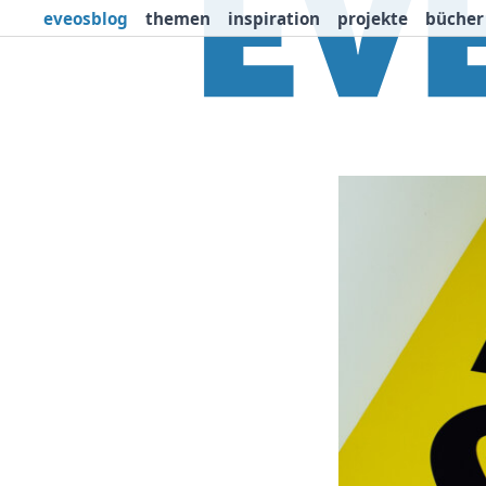
eveosblog
themen
inspiration
projekte
bücher
Themen
Projekte
I
Newsletter