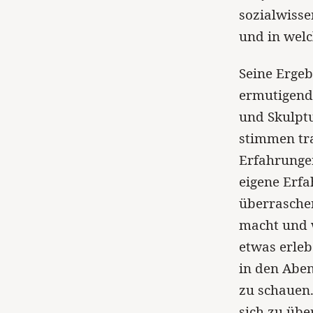
sozialwiss
und in wel
Seine Ergeb
ermutigende
und Skulpt
stimmen tra
Erfahrungen
eigene Erfa
überraschen
macht und w
etwas erleb
in den Aben
zu schauen.
sich zu übe