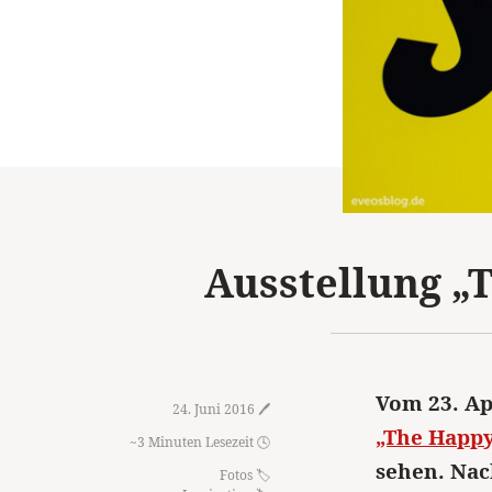
Ausstellung „
Vom 23. Ap
24. Juni 2016 🖊️
„The Happ
~3 Minuten Lesezeit 🕓
sehen. Nac
Fotos