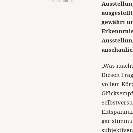
Inspiration
Ausstellun
ausgestell
gewährt un
Erkenntni
Ausstellun
anschaulic
„Was macht 
Diesen Frag
vollem Kör
Glücksempfi
Selbstversu
Entspannung
gar stimmu
subjektiven