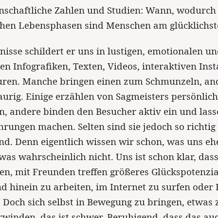
enschaftliche Zahlen und Studien: Wann, wodurch
chen Lebensphasen sind Menschen am glücklichst
nisse schildert er uns in lustigen, emotionalen u
n Infografiken, Texten, Videos, interaktiven Inst
uren. Manche bringen einen zum Schmunzeln, an
urig. Einige erzählen von Sagmeisters persönlic
, andere binden den Besucher aktiv ein und lass
hrungen machen. Selten sind sie jedoch so richtig
d. Denn eigentlich wissen wir schon, was uns ehe
as wahrscheinlich nicht. Uns ist schon klar, das
en, mit Freunden treffen größeres Glückspotenzial
d hinein zu arbeiten, im Internet zu surfen oder
 Doch sich selbst in Bewegung zu bringen, etwas 
rwinden, das ist schwer. Beruhigend, dass das au