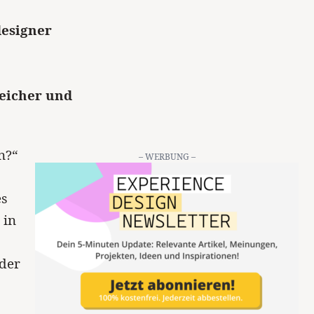
designer
reicher und
n?“
– WERBUNG –
es
 in
oder