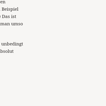
ven
 Beispiel
 Das ist
ht man umso
t unbedingt
absolut