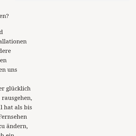
en?
nd
allationen
dere
hen
en uns
r glücklich
s rausgehen,
 hat als bis
 Fernsehen
zu ändern,
ch ein