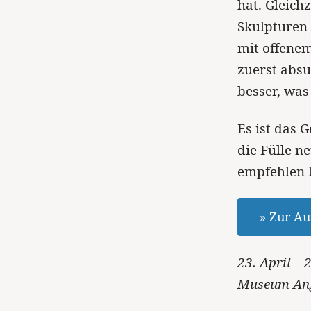
hat. Gleich
Skulpturen 
mit offenem
zuerst absu
besser, wa
Es ist das 
die Fülle n
empfehlen 
» Zur Au
23. April –
Museum Ang