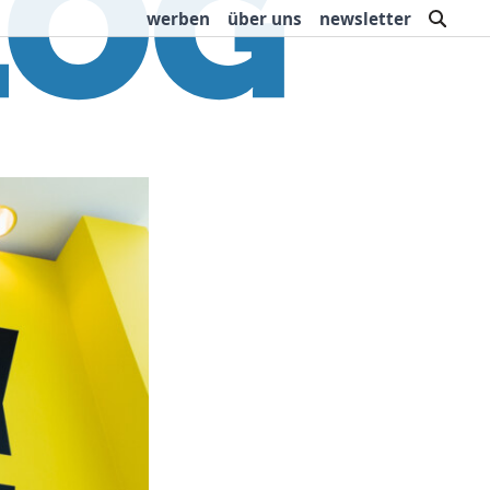
such
werben
über uns
newsletter
rbung
Buchtipps