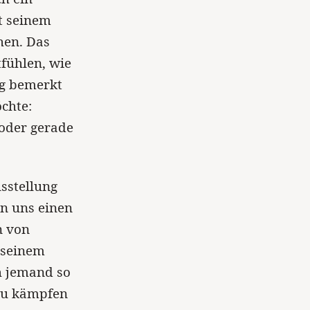
it seinem
hen. Das
fühlen, wie
ig bemerkt
chte:
 oder gerade
sstellung
n uns einen
n von
 seinem
h jemand so
 zu kämpfen