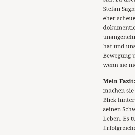
Stefan Sagm
eher scheu
dokumentie
unangenehm 
hat und un
Bewegung un
wenn sie nic
Mein Fazit
machen sie 
Blick hinte
seinen Sch
Leben. Es t
Erfolgreich