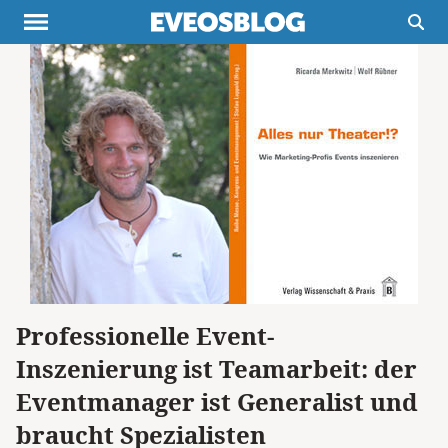
Themen
Projekte
Inspiration
Destinationen
Über uns
Werbung
Buchtipps
Newsletter
Professionelle Event-
Inszenierung ist Teamarbeit: der
Eventmanager ist Generalist und
braucht Spezialisten