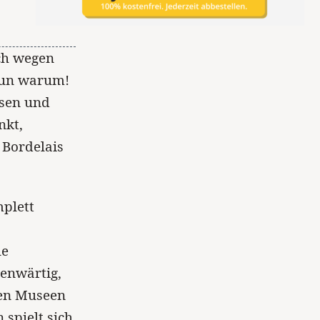
ch wegen
 nun warum!
ssen und
nkt,
 Bordelais
mplett
le
genwärtig,
hen Museen
 spielt sich