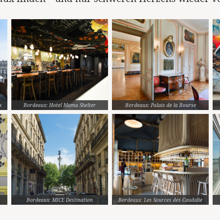
x
Bordeaux: Hotel Mama Shelter
Bordeaux: Palais de la Bourse
Bordeaux: MICE Destination
Bordeaux: Les Sources des Caudalie