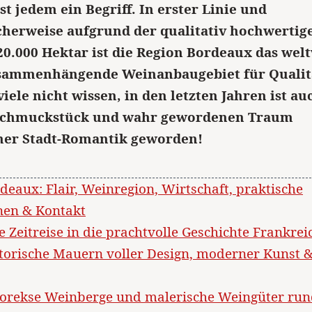
t jedem ein Begriff. In erster Linie und
cherweise aufgrund der qualitativ hochwertig
20.000 Hektar ist die Region Bordeaux das wel
usammenhängende Weinanbaugebiet für Qualit
iele nicht wissen, in den letzten Jahren ist au
Schmuckstück und wahr gewordenen Traum
her Stadt-Romantik geworden!
ordeaux: Flair, Weinregion, Wirtschaft, praktische
nen & Kontakt
ne Zeitreise in die prachtvolle Geschichte Frankrei
istorische Mauern voller Design, moderner Kunst 
ittorekse Weinberge und malerische Weingüter ru