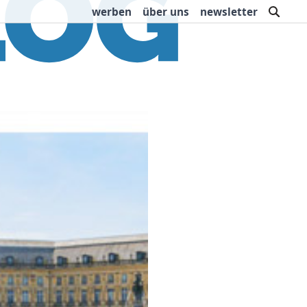
such
werben
über uns
newsletter
rbung
Buchtipps