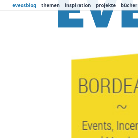
eveosblog
themen
inspiration
projekte
bücher
Themen
Projekte
I
Newsletter