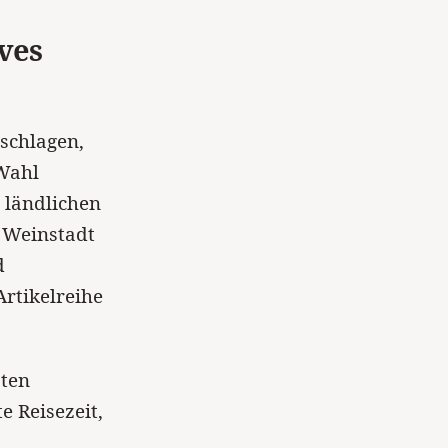
ives
 schlagen,
 Wahl
 ländlichen
 Weinstadt
d
rtikelreihe
sten
e Reisezeit,