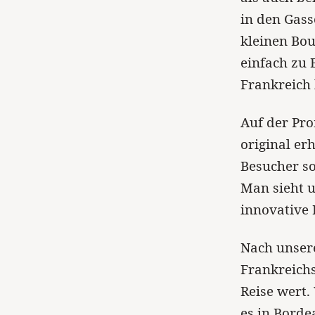
in den Gass
kleinen Bou
einfach zu 
Frankreich 
Auf der Pr
original er
Besucher s
Man sieht u
innovative F
Nach unser
Frankreichs
Reise wert.
es in Borde