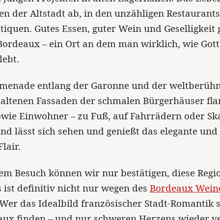
en der Altstadt ab, in den unzähligen Restaurants
tiquen. Gutes Essen, guter Wein und Geselligkeit
Bordeaux – ein Ort an dem man wirklich, wie Gott
lebt.
omenade entlang der Garonne und der weltberüh
haltenen Fassaden der schmalen Bürgerhäuser fla
owie Einwohner – zu Fuß, auf Fahrrädern oder Sk
nd lässt sich sehen und genießt das elegante und
lair.
em Besuch können wir nur bestätigen, diese Regi
 ist definitiv nicht nur wegen des
Bordeaux Wein
 Wer das Idealbild französischer Stadt-Romantik 
aux finden – und nur schweren Herzens wieder ve