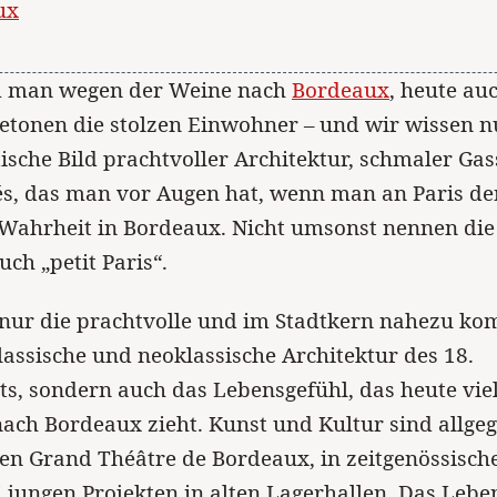
ux
 man wegen der Weine nach
Bordeaux
, heute au
betonen die stolzen Einwohner – und wir wissen
sche Bild prachtvoller Architektur, schmaler Ga
és, das man vor Augen hat, wenn man an Paris de
n Wahrheit in Bordeaux. Nicht umsonst nennen die
uch „petit Paris“.
t nur die prachtvolle und im Stadtkern nahezu ko
lassische und neoklassische Architektur des 18.
s, sondern auch das Lebensgefühl, das heute vie
ch Bordeaux zieht. Kunst und Kultur sind allge
gen Grand Théâtre de Bordeaux, in zeitgenössisc
i jungen Projekten in alten Lagerhallen. Das Leben