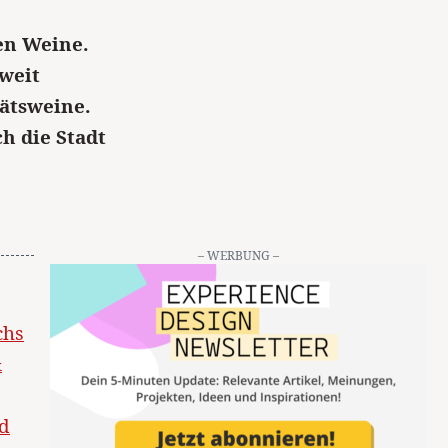
en Weine.
tweit
ätsweine.
ch die Stadt
– WERBUNG –
chs
&
nd