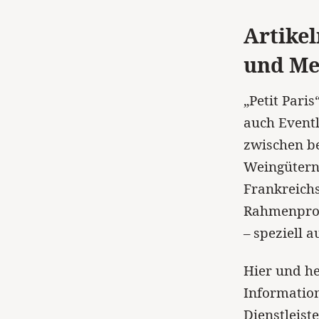
Artikel
und Me
„Petit Pari
auch Eventl
zwischen b
Weingütern
Frankreichs
Rahmenprog
– speziell 
Hier und he
Information
Dienstleist