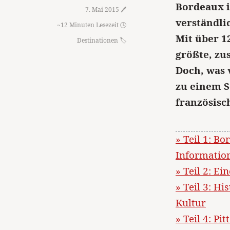
Bordeaux is
7. Mai 2015 🖊️
verständli
~12 Minuten Lesezeit 🕓
Mit über 1
Destinationen
größte, z
Doch, was v
zu einem 
französisc
» Teil 1: B
Informatio
» Teil 2: Ei
» Teil 3: H
Kultur
» Teil 4: P