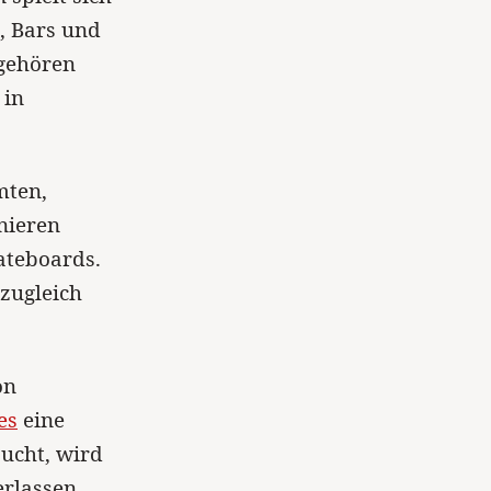
, Bars und
 gehören
 in
mten,
nieren
ateboards.
 zugleich
on
es
eine
sucht, wird
rlassen.