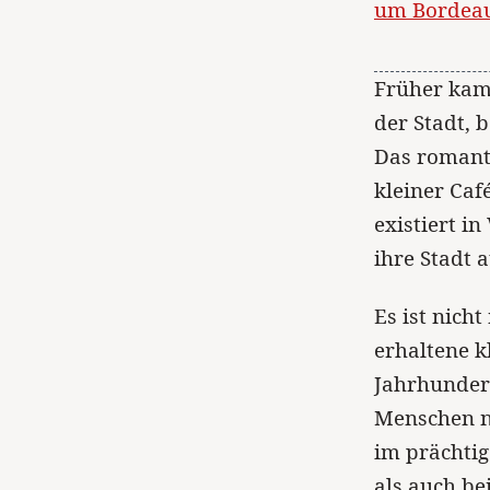
um Bordea
Früher kam
der Stadt, 
Das romanti
kleiner Caf
existiert i
ihre Stadt a
Es ist nich
erhaltene k
Jahrhundert
Menschen na
im prächti
als auch be