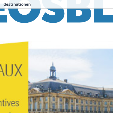
destinationen
nspiration
Destinationen
Über uns
We