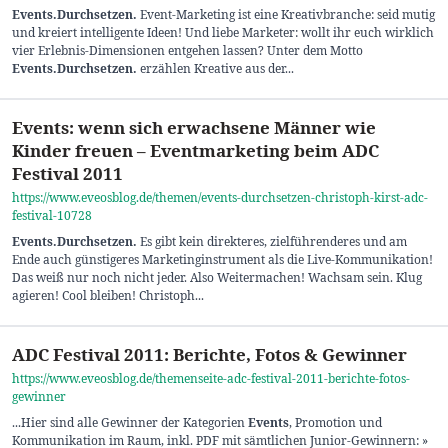
Events
.Durchsetzen
.
Event-Marketing ist eine Kreativbranche: seid mutig
und kreiert intelligente Ideen! Und liebe Marketer: wollt ihr euch wirklich
vier Erlebnis-Dimensionen entgehen lassen? Unter dem Motto
Events
.Durchsetzen
.
erzählen Kreative aus der...
Events: wenn sich erwachsene Männer wie
Kinder freuen – Eventmarketing beim ADC
Festival 2011
https://www.eveosblog.de/themen/events-durchsetzen-christoph-kirst-adc-
festival-10728
Events
.Durchsetzen
.
Es gibt kein direkteres, zielführenderes und am
Ende auch günstigeres Marketinginstrument als die Live-Kommunikation!
Das weiß nur noch nicht jeder. Also Weitermachen! Wachsam sein. Klug
agieren! Cool bleiben! Christoph...
ADC Festival 2011: Berichte, Fotos & Gewinner
https://www.eveosblog.de/themenseite-adc-festival-2011-berichte-fotos-
gewinner
...Hier sind alle Gewinner der Kategorien
Events
, Promotion und
Kommunikation im Raum, inkl. PDF mit sämtlichen Junior-Gewinnern: »