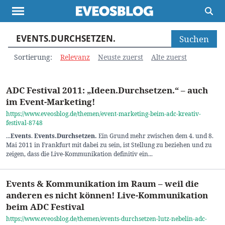
Suchen nach:
Themen
Projekte
Inspiration
Sortierung:
Relevanz
Neuste zuerst
Alte zuerst
Destinationen
Über uns
Werbung
Buchtipps
Newsletter
ADC Festival 2011: „Ideen.Durchsetzen.“ – auch
im Event-Marketing!
https://www.eveosblog.de/themen/event-marketing-beim-adc-kreativ-
festival-8748
...
Events
.
Events
.Durchsetzen
.
Ein Grund mehr zwischen dem 4. und 8.
Mai 2011 in Frankfurt mit dabei zu sein, ist Stellung zu beziehen und zu
zeigen, dass die Live-Kommunikation definitiv ein...
Events & Kommunikation im Raum – weil die
anderen es nicht können! Live-Kommunikation
beim ADC Festival
https://www.eveosblog.de/themen/events-durchsetzen-lutz-nebelin-adc-